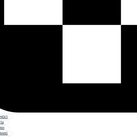
tici
ria
gno
tenti