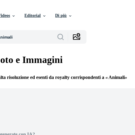
Videos
Editorial
Di più
oto e Immagini
alta risoluzione ed esenti da royalty corrispondenti a
Animali
generate con IA?