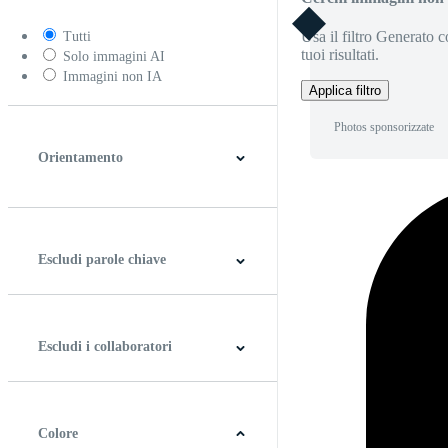
Usa il filtro Generato c
Tutti
tuoi risultati.
Solo immagini AI
Immagini non IA
Applica filtro
Photos sponsorizzate
Orientamento
Orizzontale
Verticale
Quadrato
Panoramico
Escludi parole chiave
Escludi i collaboratori
Colore