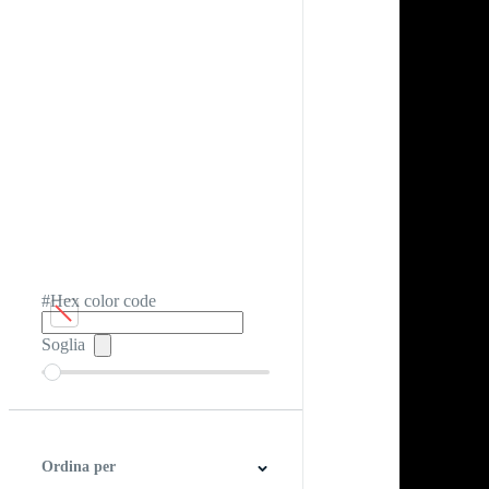
#Hex color code
Soglia
Ordina per