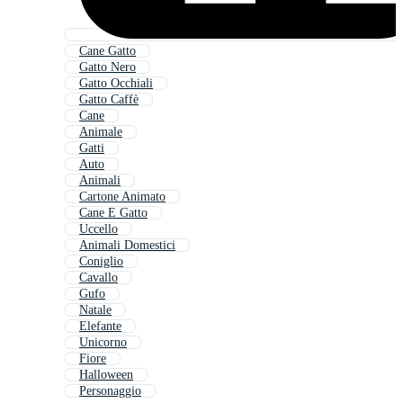
Cane Gatto
Gatto Nero
Gatto Occhiali
Gatto Caffè
Cane
Animale
Gatti
Auto
Animali
Cartone Animato
Cane E Gatto
Uccello
Animali Domestici
Coniglio
Cavallo
Gufo
Natale
Elefante
Unicorno
Fiore
Halloween
Personaggio