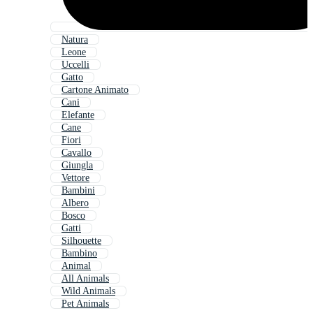
Natura
Leone
Uccelli
Gatto
Cartone Animato
Cani
Elefante
Cane
Fiori
Cavallo
Giungla
Vettore
Bambini
Albero
Bosco
Gatti
Silhouette
Bambino
Animal
All Animals
Wild Animals
Pet Animals