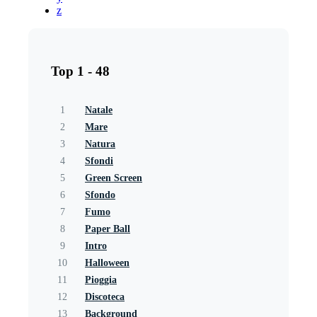
z
Top 1 - 48
1
Natale
2
Mare
3
Natura
4
Sfondi
5
Green Screen
6
Sfondo
7
Fumo
8
Paper Ball
9
Intro
10
Halloween
11
Pioggia
12
Discoteca
13
Background