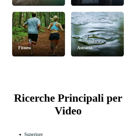
Fitness
Astratto
Ricerche Principali per
Video
Superiore