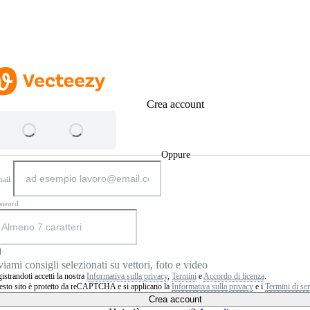
Crea account
Oppure
ail
ssword
viami consigli selezionati su vettori, foto e video
istrandoti accetti la nostra
Informativa sulla privacy
,
Termini
e
Accordo di licenza
.
sto sito è protetto da reCAPTCHA e si applicano la
Informativa sulla privacy
e i
Termini di ser
Crea account