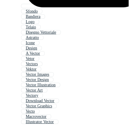
Sfondo
Bandiera
Logo
Telaio
Disegno Vettoriale
Astratto
Icone
Design
A Vector
Vetor
Vectors
Vektor
Vector Images
Vector Design
Vector Illustration
Vector Art
Vectory
Download Vector
Vector Graphics
Vecto
Macrovector
Illustrator Vector