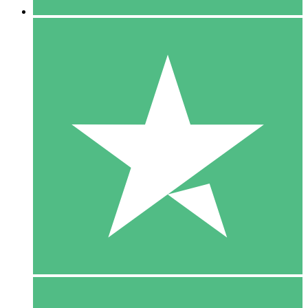
5 Download
15
US$
00
10 Download
20
US$
00