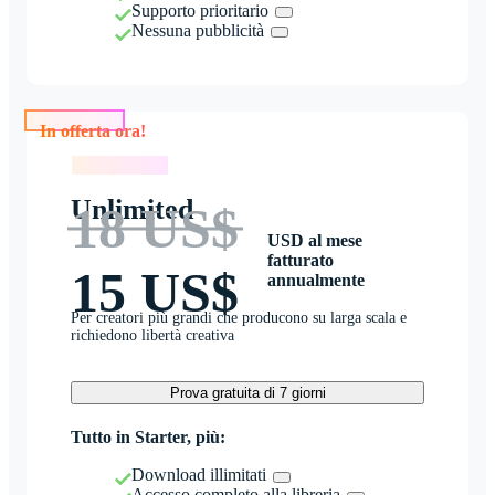
Supporto prioritario
Nessuna pubblicità
In offerta ora!
In offerta ora!
Unlimited
18 US$
USD al mese
fatturato
15 US$
annualmente
Per creatori più grandi che producono su larga scala e
richiedono libertà creativa
Prova gratuita di 7 giorni
Tutto in Starter, più:
Download illimitati
Accesso completo alla libreria