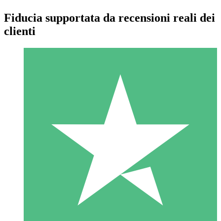
Fiducia supportata da recensioni reali dei
clienti
Pacchetti di Crediti Individuali
Paga a consumo con crediti di download. Nessun impegno
mensile richiesto.
1 Download
10
US$
00