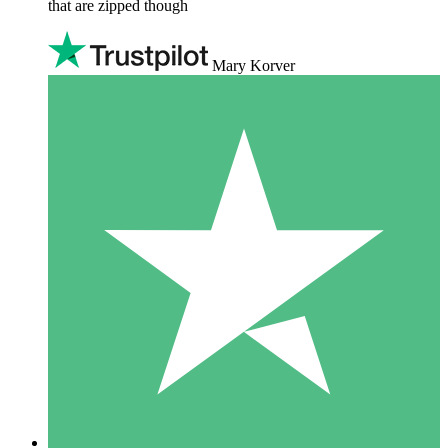
that are zipped though
Mary Korver