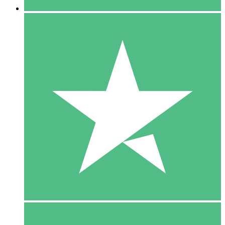
5 Download
15
US$
00
10 Download
20
US$
00