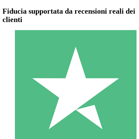
Fiducia supportata da recensioni reali dei
clienti
Pacchetti di Crediti Individuali
Paga a consumo con crediti di download. Nessun impegno
mensile richiesto.
1 Download
10
US$
00