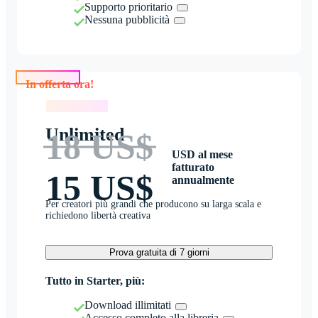
Supporto prioritario
Nessuna pubblicità
In offerta ora!
In offerta ora!
Unlimited
18 US$
USD al mese
fatturato
15 US$
annualmente
Per creatori più grandi che producono su larga scala e
richiedono libertà creativa
Prova gratuita di 7 giorni
Tutto in Starter, più:
Download illimitati
Accesso completo alla libreria