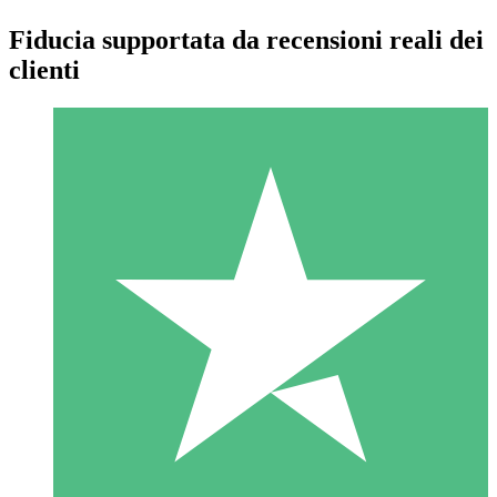
Fiducia supportata da recensioni reali dei
clienti
Pacchetti di Crediti Individuali
Paga a consumo con crediti di download. Nessun impegno
mensile richiesto.
1 Download
10
US$
00