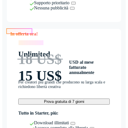
Supporto prioritario
Nessuna pubblicità
In offerta ora!
In offerta ora!
Unlimited
18 US$
USD al mese
fatturato
15 US$
annualmente
Per creatori più grandi che producono su larga scala e
richiedono libertà creativa
Prova gratuita di 7 giorni
Tutto in Starter, più:
Download illimitati
Accesso completo alla libreria