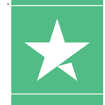
5 Download
15
US$
00
10 Download
20
US$
00