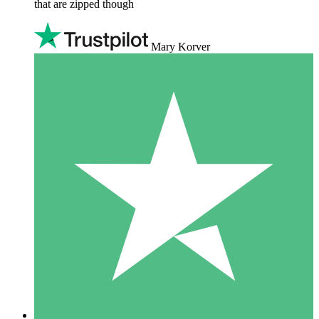
that are zipped though
Mary Korver