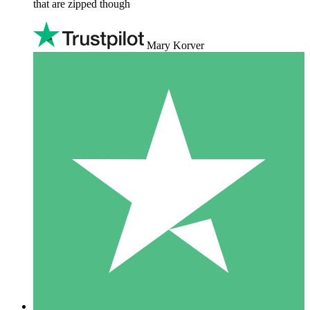
that are zipped though
Mary Korver