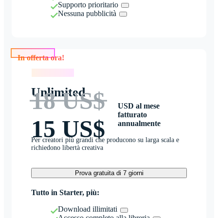
Supporto prioritario
Nessuna pubblicità
In offerta ora!
In offerta ora!
Unlimited
18 US$
USD al mese
fatturato
15 US$
annualmente
Per creatori più grandi che producono su larga scala e
richiedono libertà creativa
Prova gratuita di 7 giorni
Tutto in Starter, più:
Download illimitati
Accesso completo alla libreria