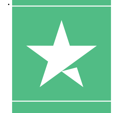
5 Download
15
US$
00
10 Download
20
US$
00