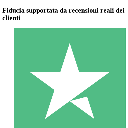
Fiducia supportata da recensioni reali dei
clienti
Pacchetti di Crediti Individuali
Paga a consumo con crediti di download. Nessun impegno
mensile richiesto.
1 Download
10
US$
00