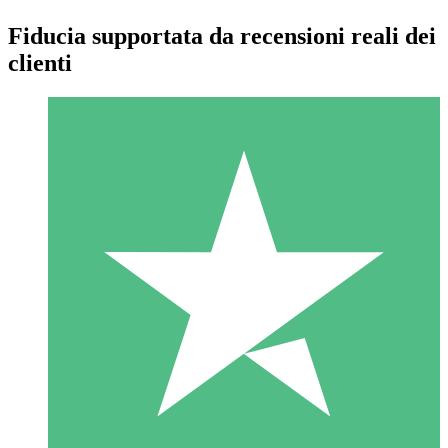
Fiducia supportata da recensioni reali dei
clienti
Pacchetti di Crediti Individuali
Paga a consumo con crediti di download. Nessun impegno
mensile richiesto.
1 Download
10
US$
00