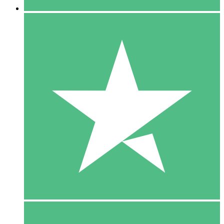
5 Download
15
US$
00
10 Download
20
US$
00