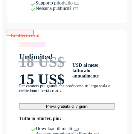
Supporto prioritario
Nessuna pubblicità
In offerta ora!
In offerta ora!
Unlimited
18 US$
USD al mese
fatturato
15 US$
annualmente
Per creatori più grandi che producono su larga scala e
richiedono libertà creativa
Prova gratuita di 7 giorni
Tutto in Starter, più:
Download illimitati
Accesso completo alla libreria