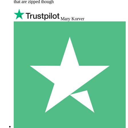
that are zipped though
Mary Korver