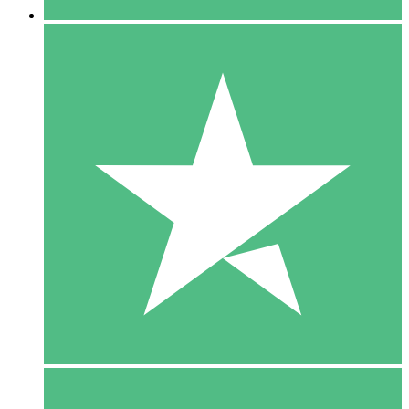
5 Download
15
US$
00
10 Download
20
US$
00