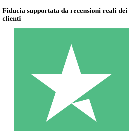
Fiducia supportata da recensioni reali dei
clienti
Pacchetti di Crediti Individuali
Paga a consumo con crediti di download. Nessun impegno
mensile richiesto.
1 Download
10
US$
00