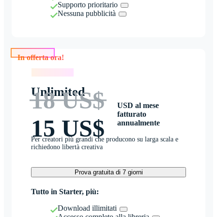
Supporto prioritario
Nessuna pubblicità
In offerta ora!
In offerta ora!
Unlimited
18 US$
USD al mese
fatturato
15 US$
annualmente
Per creatori più grandi che producono su larga scala e
richiedono libertà creativa
Prova gratuita di 7 giorni
Tutto in Starter, più:
Download illimitati
Accesso completo alla libreria