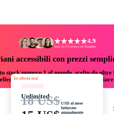
4.9
from 33.572 reviews on Trustpilot
iani accessibili con prezzi sempli
to stock numero 1 al mondo, scelto da oltre 9
In offerta ora!
teller risorse creative che fanno risparmiar
In offerta ora!
Unlimited
18 US$
USD al mese
fatturato
annualmente