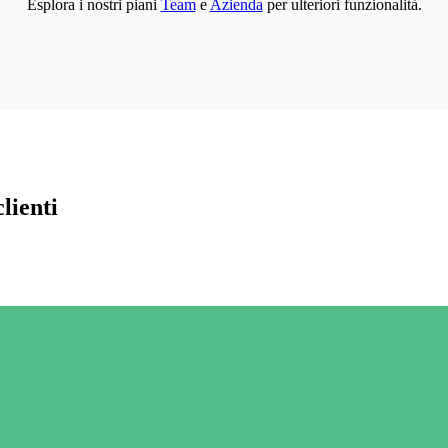
Esplora i nostri piani
Team
e
Azienda
per ulteriori funzionalità.
lienti