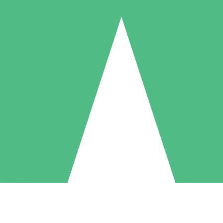
Pacchetti di Crediti Individuali
ga a consumo con crediti di download. Nessun impegno mensile richies
1 Download
5 Download
10 Download
10
15
20
US$
00
US$
00
US$
00