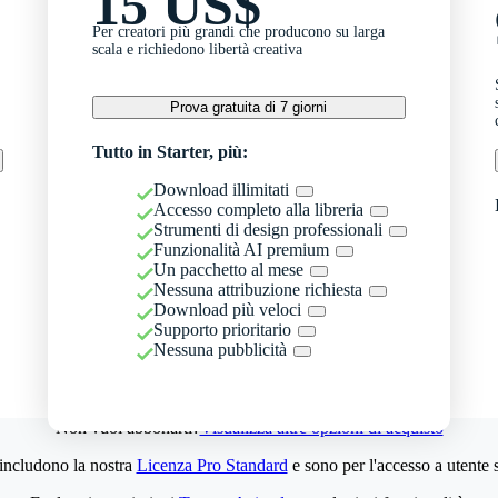
15 US$
Per creatori più grandi che producono su larga
scala e richiedono libertà creativa
Prova gratuita di 7 giorni
Tutto in Starter, più:
Download illimitati
Accesso completo alla libreria
Strumenti di design professionali
Funzionalità AI premium
Un pacchetto al mese
Nessuna attribuzione richiesta
Download più veloci
Supporto prioritario
Nessuna pubblicità
Non vuoi abbonarti?
Visualizza altre opzioni di acquisto
 includono la nostra
Licenza Pro Standard
e sono per l'accesso a utente 