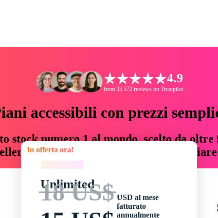
4.9
from 33.572 reviews on Trustpilot
iani accessibili con prezzi sempli
to stock numero 1 al mondo, scelto da oltre 9
In offerta ora!
teller risorse creative che fanno risparmiar
In offerta ora!
Unlimited
18 US$
USD al mese
fatturato
annualmente