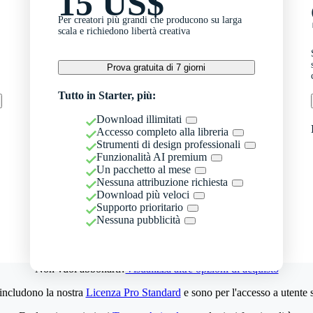
15 US$
Per creatori più grandi che producono su larga
scala e richiedono libertà creativa
Prova gratuita di 7 giorni
Tutto in Starter, più:
Download illimitati
Accesso completo alla libreria
Strumenti di design professionali
Funzionalità AI premium
Un pacchetto al mese
Nessuna attribuzione richiesta
Download più veloci
Supporto prioritario
Nessuna pubblicità
Non vuoi abbonarti?
Visualizza altre opzioni di acquisto
 includono la nostra
Licenza Pro Standard
e sono per l'accesso a utente 