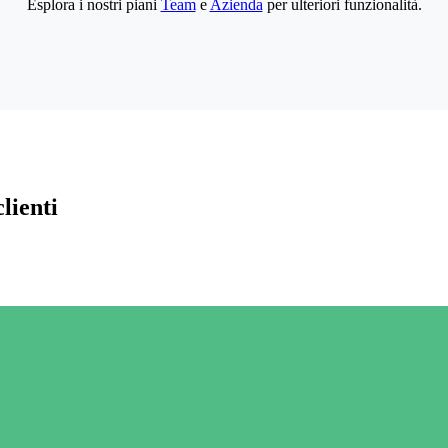
Esplora i nostri piani
Team
e
Azienda
per ulteriori funzionalità.
lienti