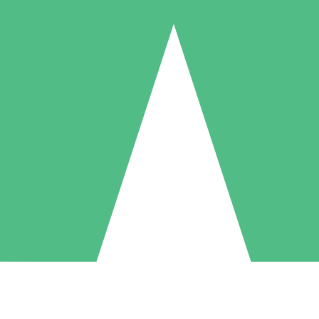
Pacchetti di Crediti Individuali
ga a consumo con crediti di download. Nessun impegno mensile richies
1 Download
5 Download
10 Download
10
15
20
US$
00
US$
00
US$
00