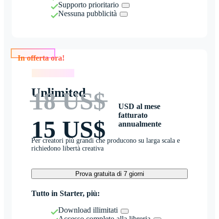
Supporto prioritario
Nessuna pubblicità
In offerta ora!
In offerta ora!
Unlimited
18 US$
USD al mese
fatturato
15 US$
annualmente
Per creatori più grandi che producono su larga scala e
richiedono libertà creativa
Prova gratuita di 7 giorni
Tutto in Starter, più:
Download illimitati
Accesso completo alla libreria