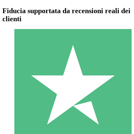
Fiducia supportata da recensioni reali dei
clienti
Pacchetti di Crediti Individuali
Paga a consumo con crediti di download. Nessun impegno
mensile richiesto.
1 Download
10
US$
00