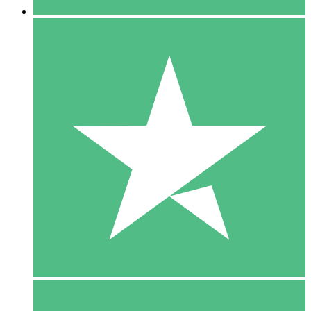
5 Download
15
US$
00
10 Download
20
US$
00