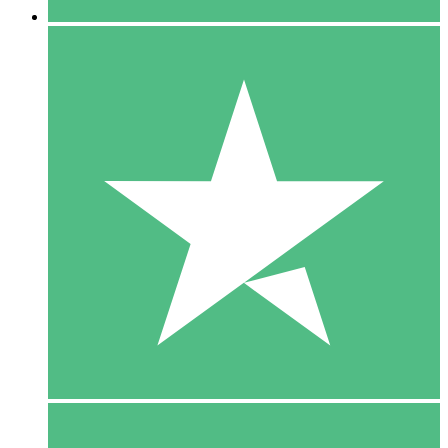
5 Download
15
US$
00
10 Download
20
US$
00