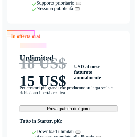
Supporto prioritario
Nessuna pubblicità
In offerta ora!
In offerta ora!
Unlimited
18 US$
USD al mese
fatturato
15 US$
annualmente
Per creatori più grandi che producono su larga scala e
richiedono libertà creativa
Prova gratuita di 7 giorni
Tutto in Starter, più:
Download illimitati
Accesso completo alla libreria