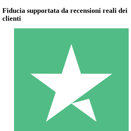
Fiducia supportata da recensioni reali dei
clienti
Pacchetti di Crediti Individuali
Paga a consumo con crediti di download. Nessun impegno
mensile richiesto.
1 Download
10
US$
00