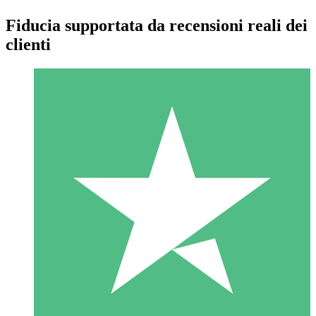
Fiducia supportata da recensioni reali dei
clienti
Pacchetti di Crediti Individuali
Paga a consumo con crediti di download. Nessun impegno
mensile richiesto.
1 Download
10
US$
00