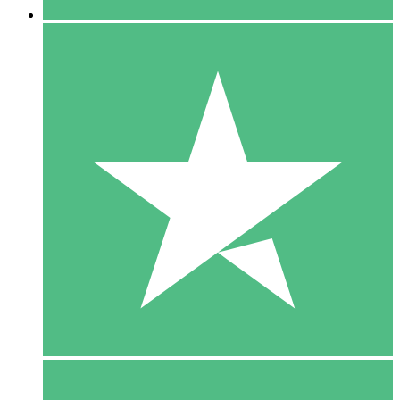
5 Download
15
US$
00
10 Download
20
US$
00