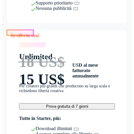
Supporto prioritario
Nessuna pubblicità
In offerta ora!
In offerta ora!
Unlimited
18 US$
USD al mese
fatturato
15 US$
annualmente
Per creatori più grandi che producono su larga scala e
richiedono libertà creativa
Prova gratuita di 7 giorni
Tutto in Starter, più:
Download illimitati
Accesso completo alla libreria