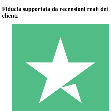
Fiducia supportata da recensioni reali dei
clienti
Pacchetti di Crediti Individuali
Paga a consumo con crediti di download. Nessun impegno
mensile richiesto.
1 Download
10
US$
00