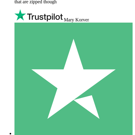
that are zipped though
Mary Korver