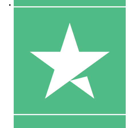
5 Download
15
US$
00
10 Download
20
US$
00