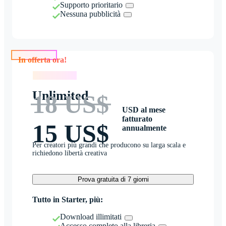
Supporto prioritario
Nessuna pubblicità
In offerta ora!
In offerta ora!
Unlimited
18 US$
USD al mese
fatturato
15 US$
annualmente
Per creatori più grandi che producono su larga scala e
richiedono libertà creativa
Prova gratuita di 7 giorni
Tutto in Starter, più:
Download illimitati
Accesso completo alla libreria