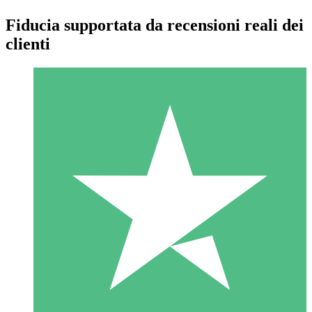
Fiducia supportata da recensioni reali dei
clienti
Pacchetti di Crediti Individuali
Paga a consumo con crediti di download. Nessun impegno
mensile richiesto.
1 Download
10
US$
00