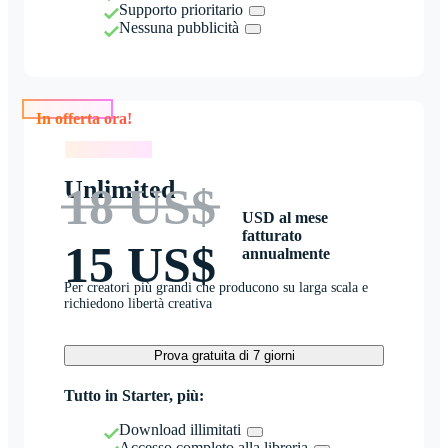
Supporto prioritario
Nessuna pubblicità
In offerta ora!
In offerta ora!
Unlimited
18 US$
USD al mese
fatturato
15 US$
annualmente
Per creatori più grandi che producono su larga scala e
richiedono libertà creativa
Prova gratuita di 7 giorni
Tutto in Starter, più:
Download illimitati
Accesso completo alla libreria