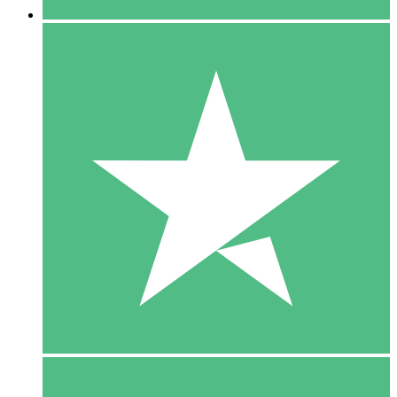
5 Download
15
US$
00
10 Download
20
US$
00