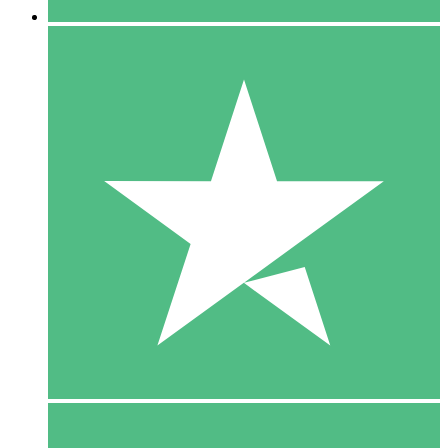
5 Download
15
US$
00
10 Download
20
US$
00