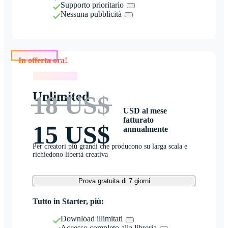
Supporto prioritario
Nessuna pubblicità
In offerta ora!
In offerta ora!
Unlimited
18 US$
USD al mese
fatturato
15 US$
annualmente
Per creatori più grandi che producono su larga scala e
richiedono libertà creativa
Prova gratuita di 7 giorni
Tutto in Starter, più:
Download illimitati
Accesso completo alla libreria