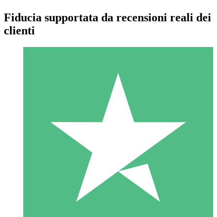
Fiducia supportata da recensioni reali dei
clienti
Pacchetti di Crediti Individuali
Paga a consumo con crediti di download. Nessun impegno
mensile richiesto.
1 Download
10
US$
00