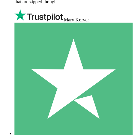
that are zipped though
Mary Korver