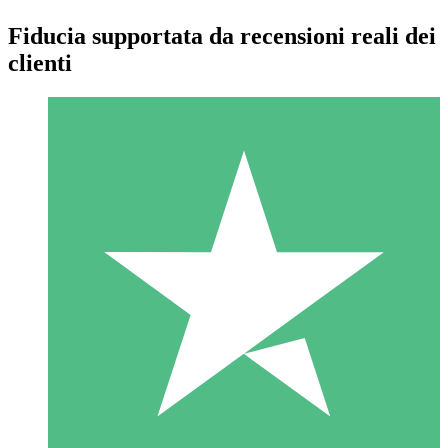
Fiducia supportata da recensioni reali dei
clienti
Pacchetti di Crediti Individuali
Paga a consumo con crediti di download. Nessun impegno
mensile richiesto.
1 Download
10
US$
00