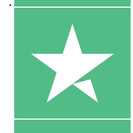
5 Download
15
US$
00
10 Download
20
US$
00