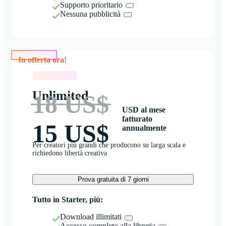
Supporto prioritario
Nessuna pubblicità
In offerta ora!
In offerta ora!
Unlimited
18 US$
USD al mese
fatturato
15 US$
annualmente
Per creatori più grandi che producono su larga scala e
richiedono libertà creativa
Prova gratuita di 7 giorni
Tutto in Starter, più:
Download illimitati
Accesso completo alla libreria