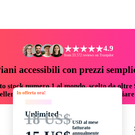
4.9
from 33.572 reviews on Trustpilot
iani accessibili con prezzi sempli
to stock numero 1 al mondo, scelto da oltre 9
In offerta ora!
teller risorse creative che fanno risparmiar
In offerta ora!
Unlimited
18 US$
USD al mese
fatturato
annualmente