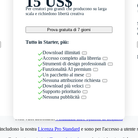
15 US$
Per creatori più grandi che producono su larga
scala e richiedono libertà creativa
Prova gratuita di 7 giorni
Tutto in Starter, più:
Download illimitati
Accesso completo alla libreria
Strumenti di design professionali
Funzionalità AI premium
Un pacchetto al mese
Nessuna attribuzione richiesta
Download più veloci
Supporto prioritario
Nessuna pubblicità
Non vuoi abbonarti?
Visualizza altre opzioni di acquisto
 includono la nostra
Licenza Pro Standard
e sono per l'accesso a utente 