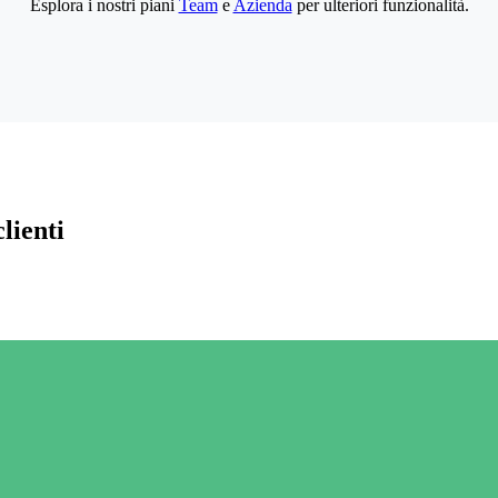
Esplora i nostri piani
Team
e
Azienda
per ulteriori funzionalità.
lienti