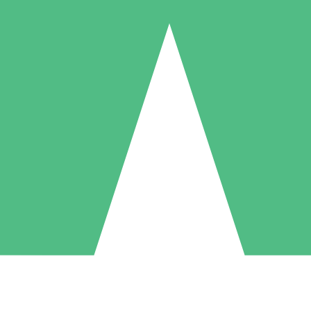
Pacchetti di Crediti Individuali
ga a consumo con crediti di download. Nessun impegno mensile richies
1 Download
5 Download
10 Download
10
15
20
US$
00
US$
00
US$
00