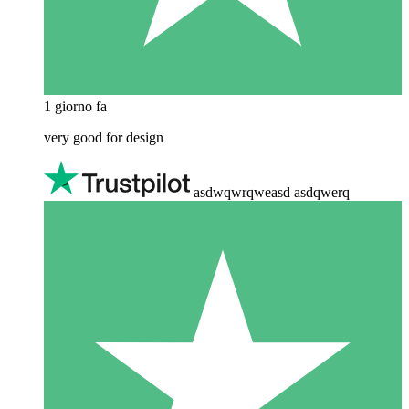
1 giorno fa
very good for design
asdwqwrqweasd asdqwerq