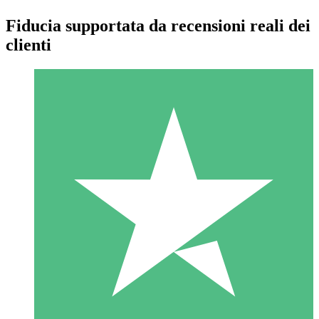
Fiducia supportata da recensioni reali dei
clienti
Pacchetti di Crediti Individuali
Paga a consumo con crediti di download. Nessun impegno
mensile richiesto.
1 Download
10
US$
00