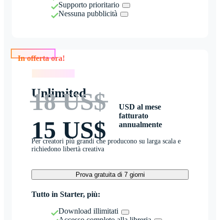
Supporto prioritario
Nessuna pubblicità
In offerta ora!
In offerta ora!
Unlimited
18 US$
USD al mese
fatturato
15 US$
annualmente
Per creatori più grandi che producono su larga scala e
richiedono libertà creativa
Prova gratuita di 7 giorni
Tutto in Starter, più:
Download illimitati
Accesso completo alla libreria