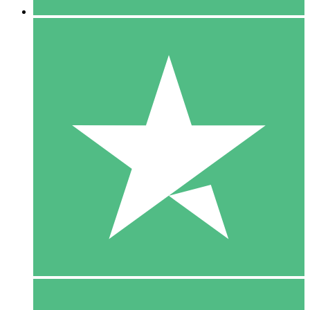
5 Download
15
US$
00
10 Download
20
US$
00