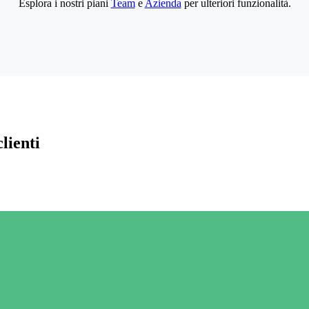
Esplora i nostri piani
Team
e
Azienda
per ulteriori funzionalità.
lienti