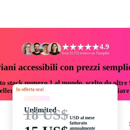
4.9
from 33.572 reviews on Trustpilot
iani accessibili con prezzi sempli
to stock numero 1 al mondo, scelto da oltre 9
In offerta ora!
teller risorse creative che fanno risparmiar
In offerta ora!
Unlimited
18 US$
USD al mese
fatturato
annualmente