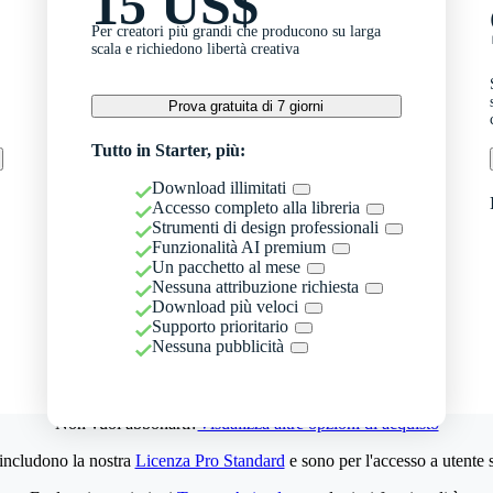
15 US$
Per creatori più grandi che producono su larga
scala e richiedono libertà creativa
Prova gratuita di 7 giorni
Tutto in Starter, più:
Download illimitati
Accesso completo alla libreria
Strumenti di design professionali
Funzionalità AI premium
Un pacchetto al mese
Nessuna attribuzione richiesta
Download più veloci
Supporto prioritario
Nessuna pubblicità
Non vuoi abbonarti?
Visualizza altre opzioni di acquisto
 includono la nostra
Licenza Pro Standard
e sono per l'accesso a utente 