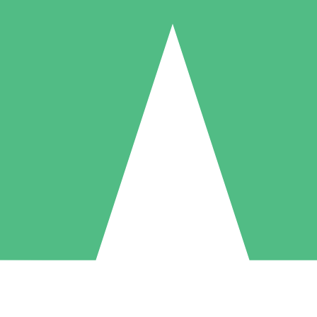
Pacchetti di Crediti Individuali
ga a consumo con crediti di download. Nessun impegno mensile richies
1 Download
5 Download
10 Download
10
15
20
US$
00
US$
00
US$
00