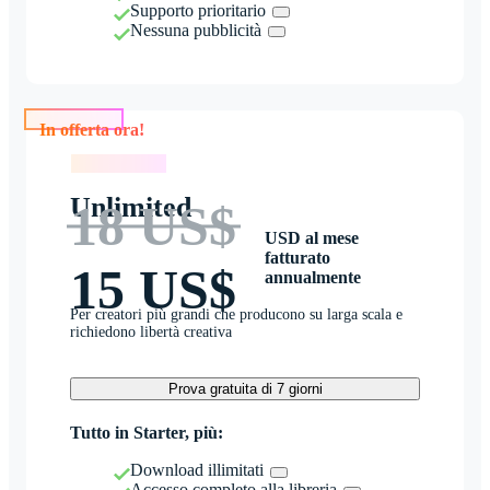
Supporto prioritario
Nessuna pubblicità
In offerta ora!
In offerta ora!
Unlimited
18 US$
USD al mese
fatturato
15 US$
annualmente
Per creatori più grandi che producono su larga scala e
richiedono libertà creativa
Prova gratuita di 7 giorni
Tutto in Starter, più:
Download illimitati
Accesso completo alla libreria