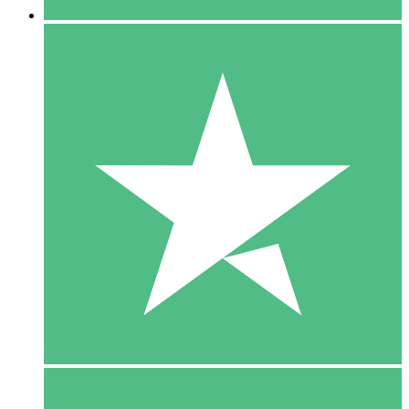
5 Download
15
US$
00
10 Download
20
US$
00