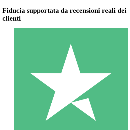
Fiducia supportata da recensioni reali dei
clienti
Pacchetti di Crediti Individuali
Paga a consumo con crediti di download. Nessun impegno
mensile richiesto.
1 Download
10
US$
00