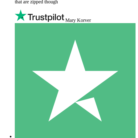
that are zipped though
Mary Korver