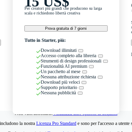
15 US$
Per creatori più grandi che producono su larga
scala e richiedono libertà creativa
Prova gratuita di 7 giorni
Tutto in Starter, più:
Download illimitati
Accesso completo alla libreria
Strumenti di design professionali
Funzionalità AI premium
Un pacchetto al mese
Nessuna attribuzione richiesta
Download più veloci
Supporto prioritario
Nessuna pubblicità
Non vuoi abbonarti?
Visualizza altre opzioni di acquisto
 includono la nostra
Licenza Pro Standard
e sono per l'accesso a utente 