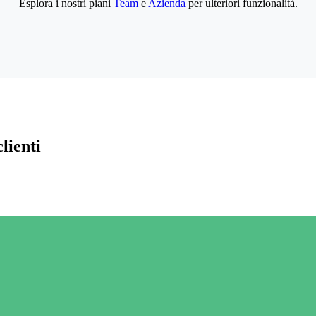
Esplora i nostri piani
Team
e
Azienda
per ulteriori funzionalità.
lienti