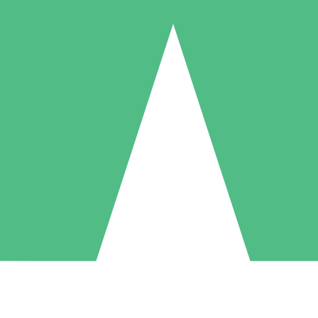
Pacchetti di Crediti Individuali
ga a consumo con crediti di download. Nessun impegno mensile richies
1 Download
5 Download
10 Download
10
15
20
US$
00
US$
00
US$
00