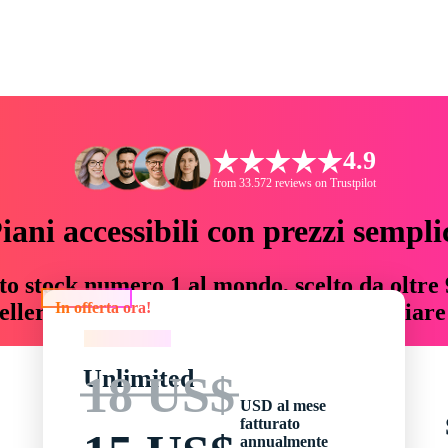
4.9
from 33.572 reviews on Trustpilot
iani accessibili con prezzi sempli
to stock numero 1 al mondo, scelto da oltre 9
In offerta ora!
teller risorse creative che fanno risparmiar
In offerta ora!
Unlimited
18 US$
USD al mese
fatturato
annualmente