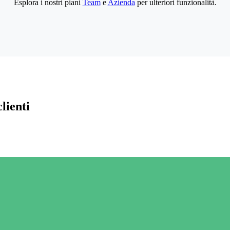
Esplora i nostri piani
Team
e
Azienda
per ulteriori funzionalità.
lienti