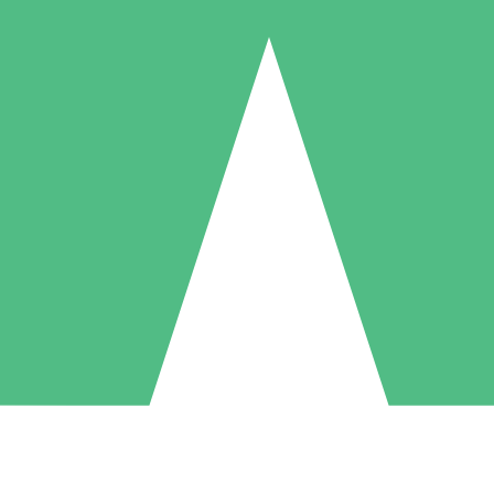
Pacchetti di Crediti Individuali
ga a consumo con crediti di download. Nessun impegno mensile richies
1 Download
5 Download
10 Download
10
15
20
US$
00
US$
00
US$
00