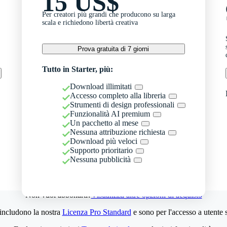
15 US$
Per creatori più grandi che producono su larga
scala e richiedono libertà creativa
Prova gratuita di 7 giorni
Tutto in Starter, più:
Download illimitati
Accesso completo alla libreria
Strumenti di design professionali
Funzionalità AI premium
Un pacchetto al mese
Nessuna attribuzione richiesta
Download più veloci
Supporto prioritario
Nessuna pubblicità
Non vuoi abbonarti?
Visualizza altre opzioni di acquisto
 includono la nostra
Licenza Pro Standard
e sono per l'accesso a utente 