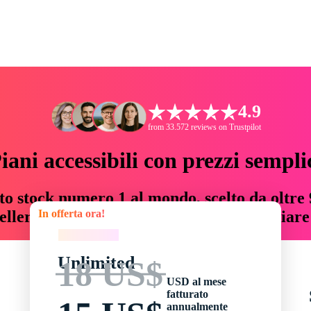
4.9
from 33.572 reviews on Trustpilot
iani accessibili con prezzi sempli
to stock numero 1 al mondo, scelto da oltre 9
In offerta ora!
teller risorse creative che fanno risparmiar
In offerta ora!
Unlimited
18 US$
USD al mese
fatturato
annualmente