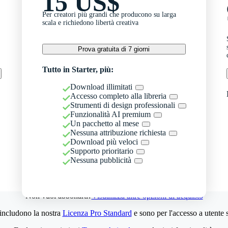
15 US$
Per creatori più grandi che producono su larga
scala e richiedono libertà creativa
Prova gratuita di 7 giorni
Tutto in Starter, più:
Download illimitati
Accesso completo alla libreria
Strumenti di design professionali
Funzionalità AI premium
Un pacchetto al mese
Nessuna attribuzione richiesta
Download più veloci
Supporto prioritario
Nessuna pubblicità
Non vuoi abbonarti?
Visualizza altre opzioni di acquisto
 includono la nostra
Licenza Pro Standard
e sono per l'accesso a utente 