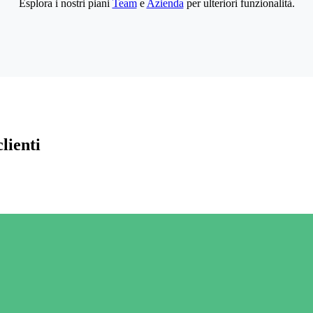
Esplora i nostri piani
Team
e
Azienda
per ulteriori funzionalità.
lienti