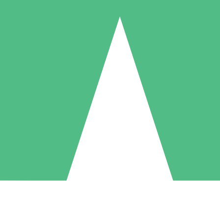
Pacchetti di Crediti Individuali
ga a consumo con crediti di download. Nessun impegno mensile richies
1 Download
5 Download
10 Download
10
15
20
US$
00
US$
00
US$
00