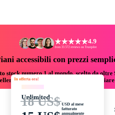
4.9
from 33.572 reviews on Trustpilot
iani accessibili con prezzi sempli
to stock numero 1 al mondo, scelto da oltre 9
In offerta ora!
teller risorse creative che fanno risparmiar
In offerta ora!
Unlimited
18 US$
USD al mese
fatturato
annualmente