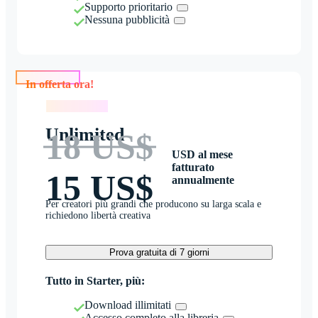
Supporto prioritario
Nessuna pubblicità
In offerta ora!
In offerta ora!
Unlimited
18 US$
USD al mese
fatturato
15 US$
annualmente
Per creatori più grandi che producono su larga scala e
richiedono libertà creativa
Prova gratuita di 7 giorni
Tutto in Starter, più:
Download illimitati
Accesso completo alla libreria