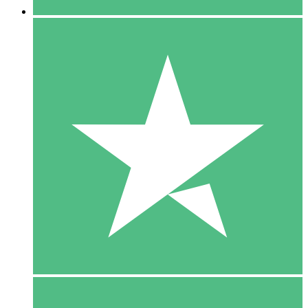
5 Download
15
US$
00
10 Download
20
US$
00