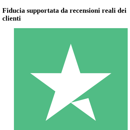
Fiducia supportata da recensioni reali dei
clienti
Pacchetti di Crediti Individuali
Paga a consumo con crediti di download. Nessun impegno
mensile richiesto.
1 Download
10
US$
00