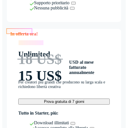
Supporto prioritario
Nessuna pubblicità
In offerta ora!
In offerta ora!
Unlimited
18 US$
USD al mese
fatturato
15 US$
annualmente
Per creatori più grandi che producono su larga scala e
richiedono libertà creativa
Prova gratuita di 7 giorni
Tutto in Starter, più:
Download illimitati
Accesso completo alla libreria