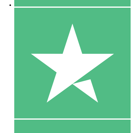
5 Download
15
US$
00
10 Download
20
US$
00