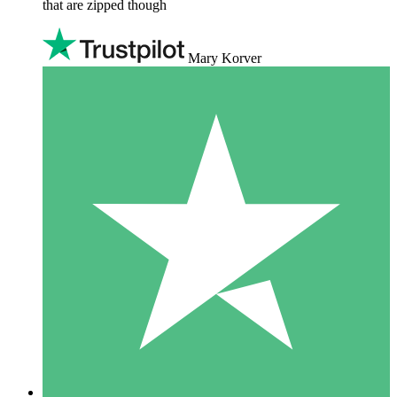
that are zipped though
Mary Korver