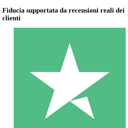
Fiducia supportata da recensioni reali dei
clienti
Pacchetti di Crediti Individuali
Paga a consumo con crediti di download. Nessun impegno
mensile richiesto.
1 Download
10
US$
00