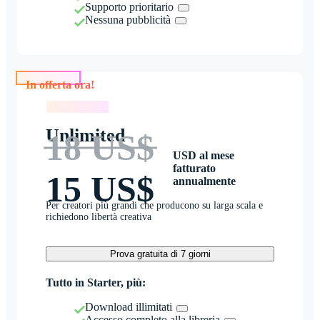
Supporto prioritario
Nessuna pubblicità
In offerta ora!
In offerta ora!
Unlimited
18 US$
USD al mese
fatturato
15 US$
annualmente
Per creatori più grandi che producono su larga scala e
richiedono libertà creativa
Prova gratuita di 7 giorni
Tutto in Starter, più:
Download illimitati
Accesso completo alla libreria