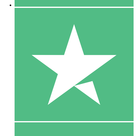
5 Download
15
US$
00
10 Download
20
US$
00