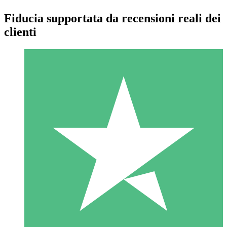
Fiducia supportata da recensioni reali dei
clienti
Pacchetti di Crediti Individuali
Paga a consumo con crediti di download. Nessun impegno
mensile richiesto.
1 Download
10
US$
00