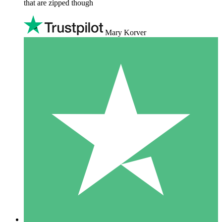
that are zipped though
Mary Korver