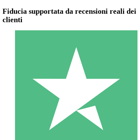
Fiducia supportata da recensioni reali dei
clienti
Pacchetti di Crediti Individuali
Paga a consumo con crediti di download. Nessun impegno
mensile richiesto.
1 Download
10
US$
00