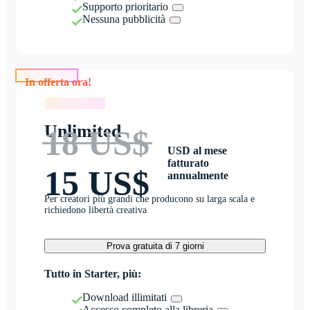
Supporto prioritario
Nessuna pubblicità
In offerta ora!
In offerta ora!
Unlimited
18 US$
USD al mese
fatturato
15 US$
annualmente
Per creatori più grandi che producono su larga scala e
richiedono libertà creativa
Prova gratuita di 7 giorni
Tutto in Starter, più:
Download illimitati
Accesso completo alla libreria