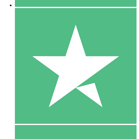
5 Download
15
US$
00
10 Download
20
US$
00