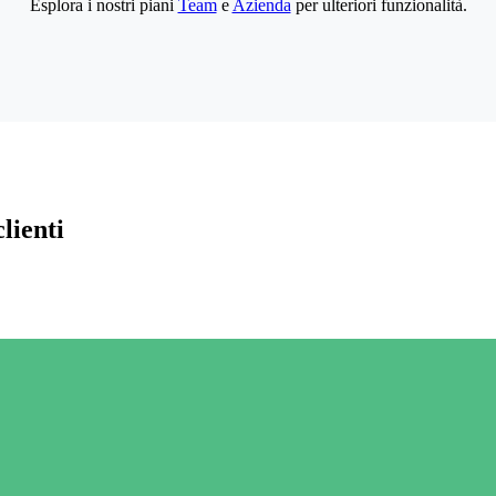
Esplora i nostri piani
Team
e
Azienda
per ulteriori funzionalità.
lienti