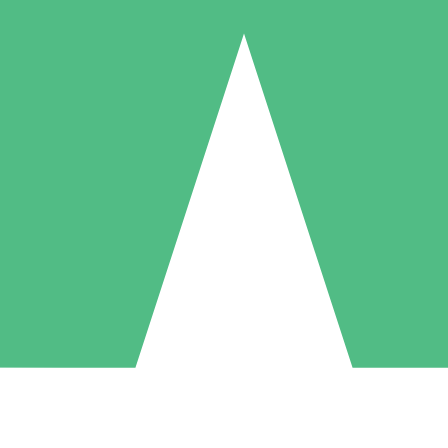
Pacchetti di Crediti Individuali
ga a consumo con crediti di download. Nessun impegno mensile richies
1 Download
5 Download
10 Download
10
15
20
US$
00
US$
00
US$
00