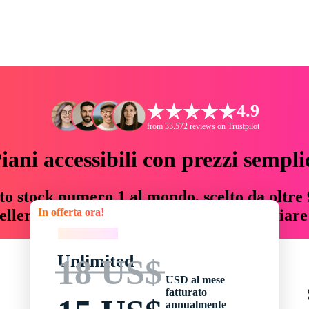
4.9
from 33.572 reviews on Trustpilot
iani accessibili con prezzi sempli
to stock numero 1 al mondo, scelto da oltre 9
In offerta ora!
teller risorse creative che fanno risparmiar
In offerta ora!
Unlimited
18 US$
USD al mese
fatturato
annualmente