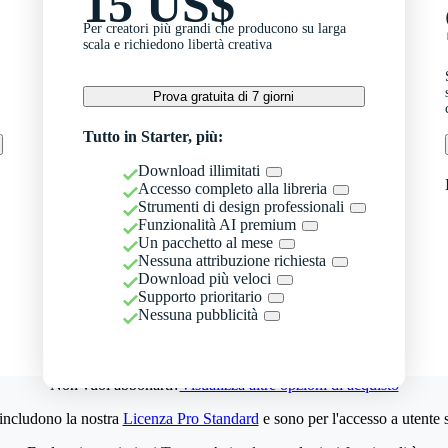
15 US$
Per creatori più grandi che producono su larga
scala e richiedono libertà creativa
Prova gratuita di 7 giorni
Tutto in Starter, più:
Download illimitati
Accesso completo alla libreria
Strumenti di design professionali
Funzionalità AI premium
Un pacchetto al mese
Nessuna attribuzione richiesta
Download più veloci
Supporto prioritario
Nessuna pubblicità
Non vuoi abbonarti?
Visualizza altre opzioni di acquisto
 includono la nostra
Licenza Pro Standard
e sono per l'accesso a utente 