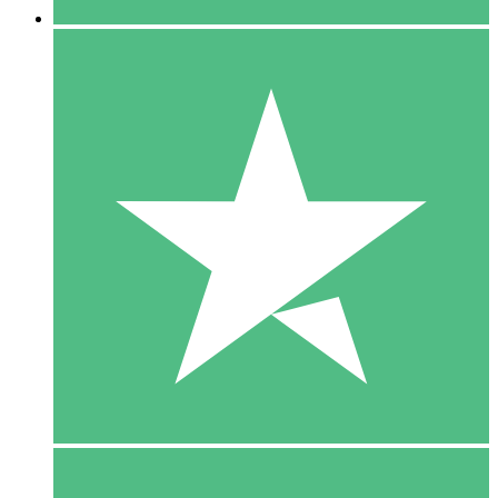
5 Download
15
US$
00
10 Download
20
US$
00