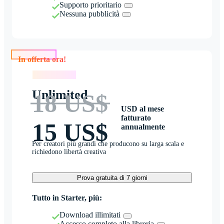
Supporto prioritario
Nessuna pubblicità
In offerta ora!
In offerta ora!
Unlimited
18 US$
USD al mese
fatturato
15 US$
annualmente
Per creatori più grandi che producono su larga scala e
richiedono libertà creativa
Prova gratuita di 7 giorni
Tutto in Starter, più:
Download illimitati
Accesso completo alla libreria