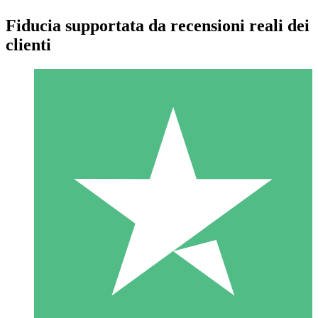
Fiducia supportata da recensioni reali dei
clienti
Pacchetti di Crediti Individuali
Paga a consumo con crediti di download. Nessun impegno
mensile richiesto.
1 Download
10
US$
00