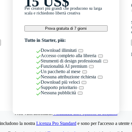
15 US$
Per creatori più grandi che producono su larga
scala e richiedono libertà creativa
Prova gratuita di 7 giorni
Tutto in Starter, più:
Download illimitati
Accesso completo alla libreria
Strumenti di design professionali
Funzionalità AI premium
Un pacchetto al mese
Nessuna attribuzione richiesta
Download più veloci
Supporto prioritario
Nessuna pubblicità
Non vuoi abbonarti?
Visualizza altre opzioni di acquisto
 includono la nostra
Licenza Pro Standard
e sono per l'accesso a utente 