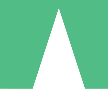
Pacchetti di Crediti Individuali
ga a consumo con crediti di download. Nessun impegno mensile richies
1 Download
5 Download
10 Download
10
15
20
US$
00
US$
00
US$
00