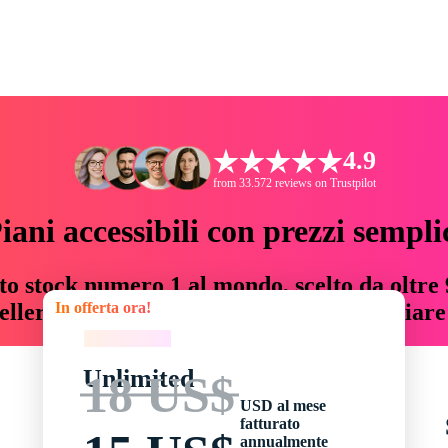
4.9
from 33.572 reviews on Trustpilot
iani accessibili con prezzi sempli
to stock numero 1 al mondo, scelto da oltre 9
In offerta ora!
teller risorse creative che fanno risparmiar
In offerta ora!
Unlimited
18 US$
USD al mese
fatturato
annualmente