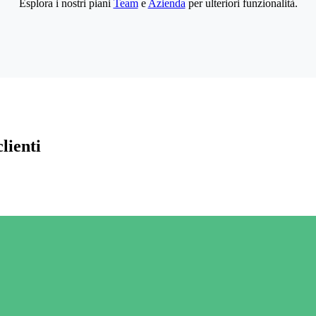
Esplora i nostri piani
Team
e
Azienda
per ulteriori funzionalità.
lienti