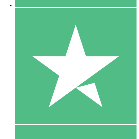
5 Download
15
US$
00
10 Download
20
US$
00