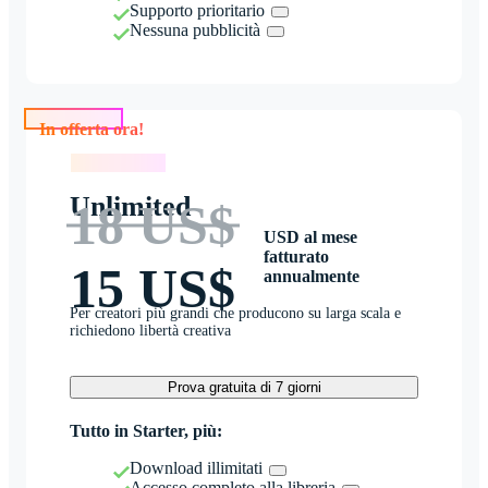
Supporto prioritario
Nessuna pubblicità
In offerta ora!
In offerta ora!
Unlimited
18 US$
USD al mese
fatturato
15 US$
annualmente
Per creatori più grandi che producono su larga scala e
richiedono libertà creativa
Prova gratuita di 7 giorni
Tutto in Starter, più:
Download illimitati
Accesso completo alla libreria