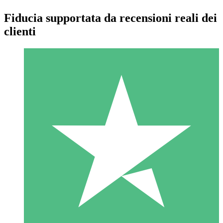
Fiducia supportata da recensioni reali dei
clienti
Pacchetti di Crediti Individuali
Paga a consumo con crediti di download. Nessun impegno
mensile richiesto.
1 Download
10
US$
00