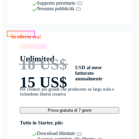
Supporto prioritario
Nessuna pubblicità
In offerta ora!
In offerta ora!
Unlimited
18 US$
USD al mese
fatturato
15 US$
annualmente
Per creatori più grandi che producono su larga scala e
richiedono libertà creativa
Prova gratuita di 7 giorni
Tutto in Starter, più:
Download illimitati
Accesso completo alla libreria