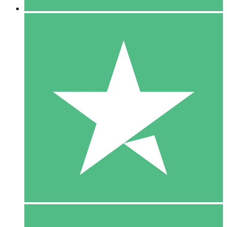
5 Download
15
US$
00
10 Download
20
US$
00