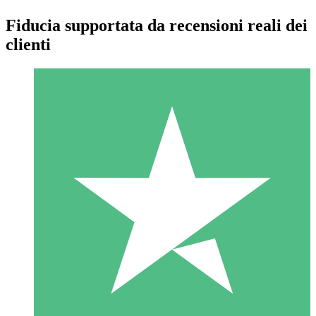
Fiducia supportata da recensioni reali dei
clienti
Pacchetti di Crediti Individuali
Paga a consumo con crediti di download. Nessun impegno
mensile richiesto.
1 Download
10
US$
00