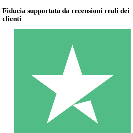
Fiducia supportata da recensioni reali dei
clienti
Pacchetti di Crediti Individuali
Paga a consumo con crediti di download. Nessun impegno
mensile richiesto.
1 Download
10
US$
00