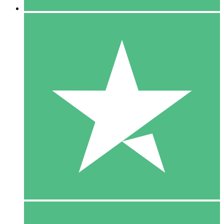
5 Download
15
US$
00
10 Download
20
US$
00