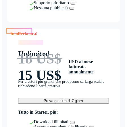
Supporto prioritario
Nessuna pubblicità
In offerta ora!
In offerta ora!
Unlimited
18 US$
USD al mese
fatturato
15 US$
annualmente
Per creatori più grandi che producono su larga scala e
richiedono libertà creativa
Prova gratuita di 7 giorni
Tutto in Starter, più:
Download illimitati
Accesso completo alla libreria