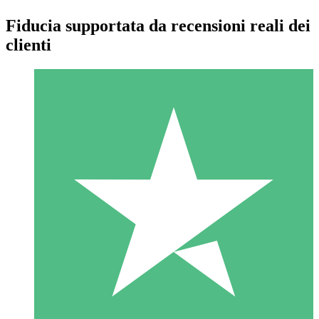
Fiducia supportata da recensioni reali dei
clienti
Pacchetti di Crediti Individuali
Paga a consumo con crediti di download. Nessun impegno
mensile richiesto.
1 Download
10
US$
00