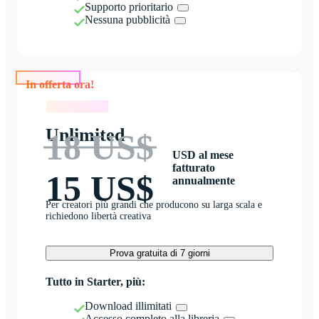
Supporto prioritario
Nessuna pubblicità
In offerta ora!
In offerta ora!
Unlimited
18 US$
USD al mese
fatturato
15 US$
annualmente
Per creatori più grandi che producono su larga scala e
richiedono libertà creativa
Prova gratuita di 7 giorni
Tutto in Starter, più:
Download illimitati
Accesso completo alla libreria