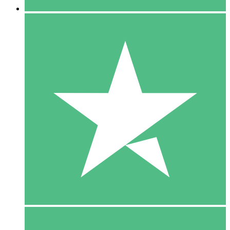
5 Download
15
US$
00
10 Download
20
US$
00