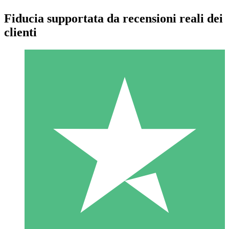
Fiducia supportata da recensioni reali dei
clienti
Pacchetti di Crediti Individuali
Paga a consumo con crediti di download. Nessun impegno
mensile richiesto.
1 Download
10
US$
00