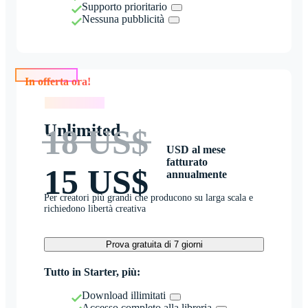
Supporto prioritario
Nessuna pubblicità
In offerta ora!
In offerta ora!
Unlimited
18 US$
USD al mese
fatturato
15 US$
annualmente
Per creatori più grandi che producono su larga scala e
richiedono libertà creativa
Prova gratuita di 7 giorni
Tutto in Starter, più:
Download illimitati
Accesso completo alla libreria