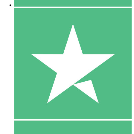
5 Download
15
US$
00
10 Download
20
US$
00