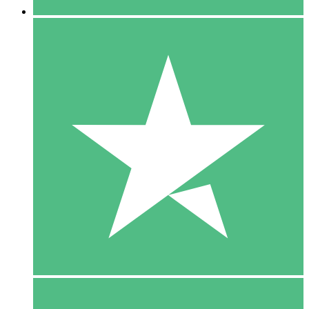
5 Download
15
US$
00
10 Download
20
US$
00