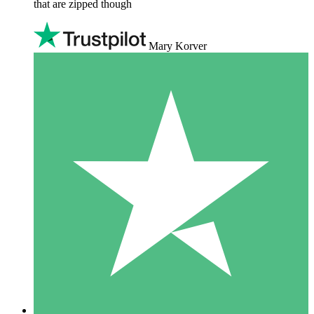
that are zipped though
Mary Korver