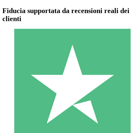
Fiducia supportata da recensioni reali dei
clienti
Pacchetti di Crediti Individuali
Paga a consumo con crediti di download. Nessun impegno
mensile richiesto.
1 Download
10
US$
00