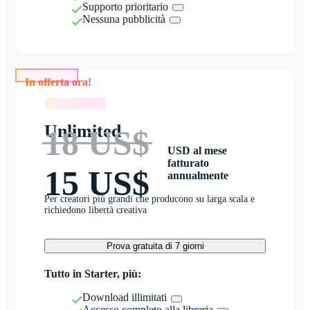
Supporto prioritario
Nessuna pubblicità
In offerta ora!
In offerta ora!
Unlimited
18 US$
USD al mese
fatturato
15 US$
annualmente
Per creatori più grandi che producono su larga scala e
richiedono libertà creativa
Prova gratuita di 7 giorni
Tutto in Starter, più:
Download illimitati
Accesso completo alla libreria