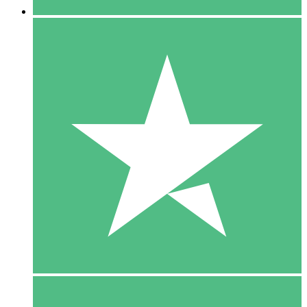
5 Download
15
US$
00
10 Download
20
US$
00