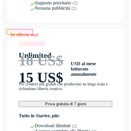
Supporto prioritario
Nessuna pubblicità
In offerta ora!
In offerta ora!
Unlimited
18 US$
USD al mese
fatturato
15 US$
annualmente
Per creatori più grandi che producono su larga scala e
richiedono libertà creativa
Prova gratuita di 7 giorni
Tutto in Starter, più:
Download illimitati
Accesso completo alla libreria