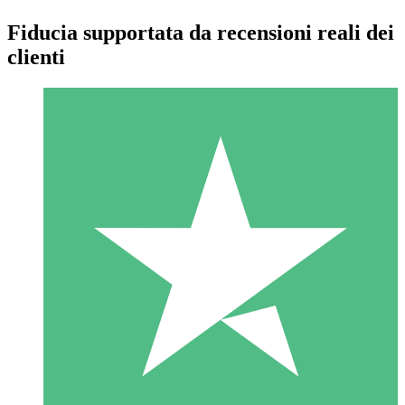
Fiducia supportata da recensioni reali dei
clienti
Pacchetti di Crediti Individuali
Paga a consumo con crediti di download. Nessun impegno
mensile richiesto.
1 Download
10
US$
00