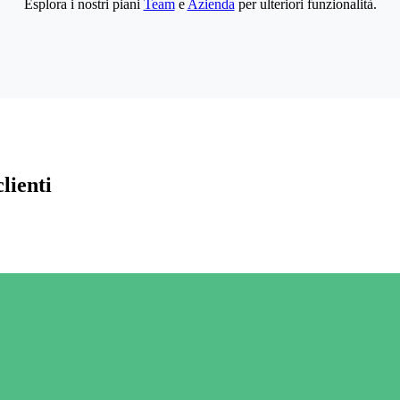
Esplora i nostri piani
Team
e
Azienda
per ulteriori funzionalità.
lienti