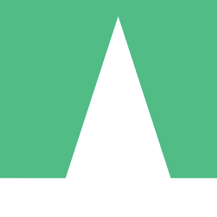
Pacchetti di Crediti Individuali
ga a consumo con crediti di download. Nessun impegno mensile richies
1 Download
5 Download
10 Download
10
15
20
US$
00
US$
00
US$
00