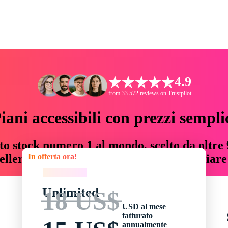
4.9
from 33.572 reviews on Trustpilot
iani accessibili con prezzi sempli
to stock numero 1 al mondo, scelto da oltre 9
In offerta ora!
teller risorse creative che fanno risparmiar
In offerta ora!
Unlimited
18 US$
USD al mese
fatturato
annualmente