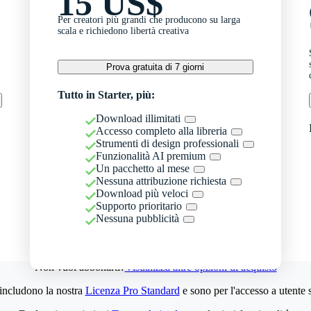
15 US$
Per creatori più grandi che producono su larga
scala e richiedono libertà creativa
Prova gratuita di 7 giorni
Tutto in Starter, più:
Download illimitati
Accesso completo alla libreria
Strumenti di design professionali
Funzionalità AI premium
Un pacchetto al mese
Nessuna attribuzione richiesta
Download più veloci
Supporto prioritario
Nessuna pubblicità
Non vuoi abbonarti?
Visualizza altre opzioni di acquisto
 includono la nostra
Licenza Pro Standard
e sono per l'accesso a utente 