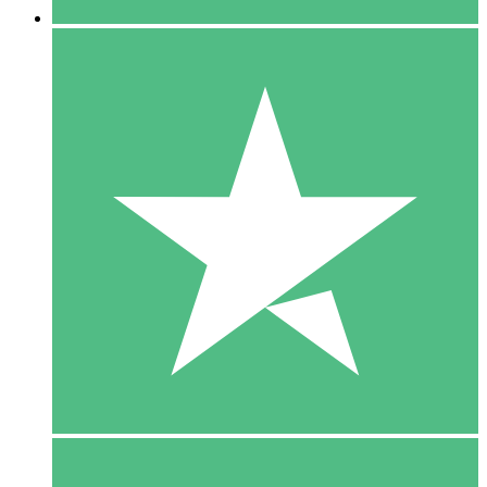
5 Download
15
US$
00
10 Download
20
US$
00