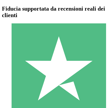
Fiducia supportata da recensioni reali dei
clienti
Pacchetti di Crediti Individuali
Paga a consumo con crediti di download. Nessun impegno
mensile richiesto.
1 Download
10
US$
00