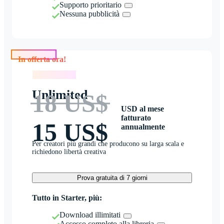
Supporto prioritario
Nessuna pubblicità
In offerta ora!
In offerta ora!
Unlimited
18 US$
USD al mese
fatturato
15 US$
annualmente
Per creatori più grandi che producono su larga scala e
richiedono libertà creativa
Prova gratuita di 7 giorni
Tutto in Starter, più:
Download illimitati
Accesso completo alla libreria