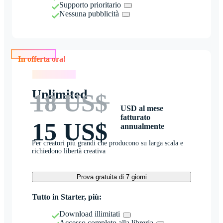
Supporto prioritario
Nessuna pubblicità
In offerta ora!
In offerta ora!
Unlimited
18 US$
USD al mese
fatturato
15 US$
annualmente
Per creatori più grandi che producono su larga scala e
richiedono libertà creativa
Prova gratuita di 7 giorni
Tutto in Starter, più:
Download illimitati
Accesso completo alla libreria