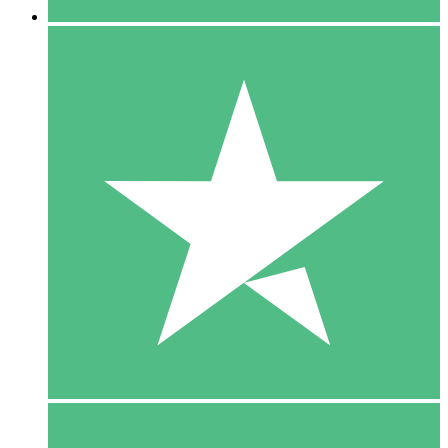
5 Download
15
US$
00
10 Download
20
US$
00