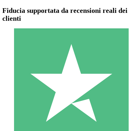
Fiducia supportata da recensioni reali dei
clienti
Pacchetti di Crediti Individuali
Paga a consumo con crediti di download. Nessun impegno
mensile richiesto.
1 Download
10
US$
00