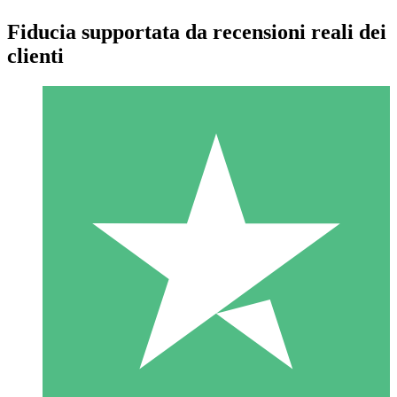
Fiducia supportata da recensioni reali dei
clienti
Pacchetti di Crediti Individuali
Paga a consumo con crediti di download. Nessun impegno
mensile richiesto.
1 Download
10
US$
00