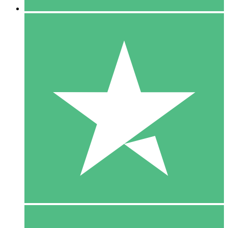
5 Download
15
US$
00
10 Download
20
US$
00