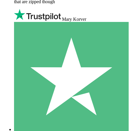
that are zipped though
Mary Korver