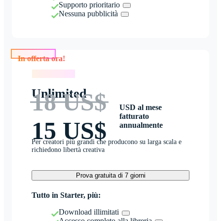
Supporto prioritario
Nessuna pubblicità
In offerta ora!
In offerta ora!
Unlimited
18 US$
USD al mese
fatturato
15 US$
annualmente
Per creatori più grandi che producono su larga scala e
richiedono libertà creativa
Prova gratuita di 7 giorni
Tutto in Starter, più:
Download illimitati
Accesso completo alla libreria