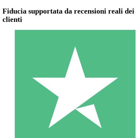
Fiducia supportata da recensioni reali dei
clienti
Pacchetti di Crediti Individuali
Paga a consumo con crediti di download. Nessun impegno
mensile richiesto.
1 Download
10
US$
00