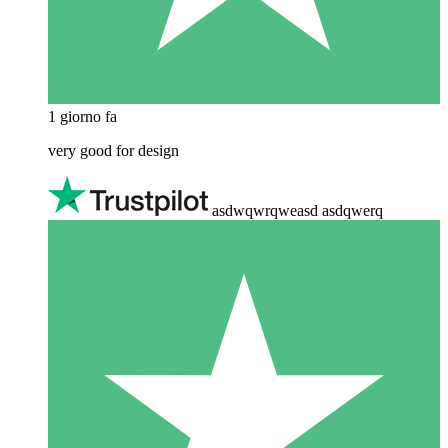
1 giorno fa
very good for design
asdwqwrqweasd asdqwerq