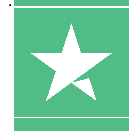
5 Download
15
US$
00
10 Download
20
US$
00