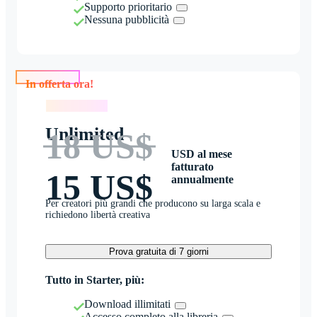
Supporto prioritario
Nessuna pubblicità
In offerta ora!
In offerta ora!
Unlimited
18 US$
USD al mese
fatturato
15 US$
annualmente
Per creatori più grandi che producono su larga scala e
richiedono libertà creativa
Prova gratuita di 7 giorni
Tutto in Starter, più:
Download illimitati
Accesso completo alla libreria