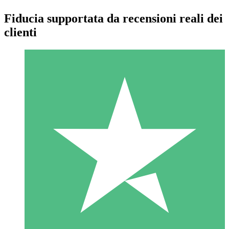
Fiducia supportata da recensioni reali dei
clienti
Pacchetti di Crediti Individuali
Paga a consumo con crediti di download. Nessun impegno
mensile richiesto.
1 Download
10
US$
00