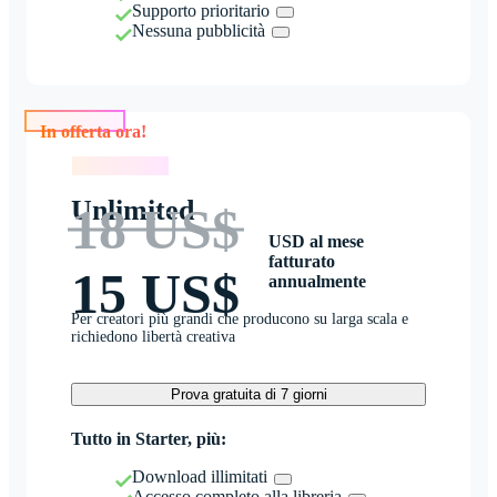
Supporto prioritario
Nessuna pubblicità
In offerta ora!
In offerta ora!
Unlimited
18 US$
USD al mese
fatturato
15 US$
annualmente
Per creatori più grandi che producono su larga scala e
richiedono libertà creativa
Prova gratuita di 7 giorni
Tutto in Starter, più:
Download illimitati
Accesso completo alla libreria