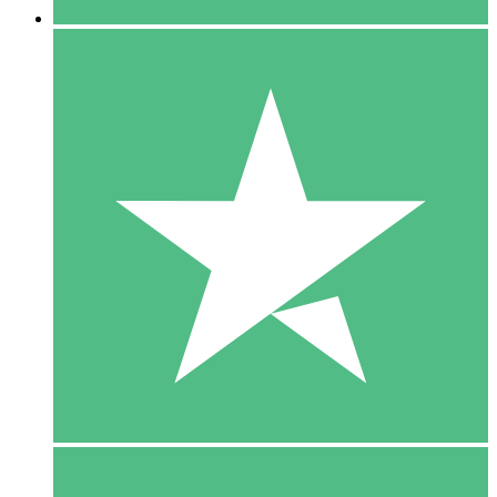
5 Download
15
US$
00
10 Download
20
US$
00