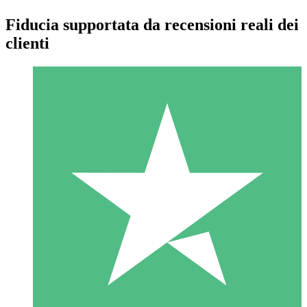
Fiducia supportata da recensioni reali dei
clienti
Pacchetti di Crediti Individuali
Paga a consumo con crediti di download. Nessun impegno
mensile richiesto.
1 Download
10
US$
00