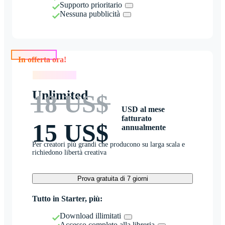
Supporto prioritario
Nessuna pubblicità
In offerta ora!
In offerta ora!
Unlimited
18 US$
USD al mese
fatturato
15 US$
annualmente
Per creatori più grandi che producono su larga scala e
richiedono libertà creativa
Prova gratuita di 7 giorni
Tutto in Starter, più:
Download illimitati
Accesso completo alla libreria