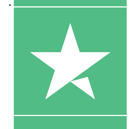
5 Download
15
US$
00
10 Download
20
US$
00